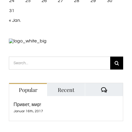
24
25
26
27
28
29
30
31
« Jan.
Search
for:
Comment
Popular
Recent
Привет, мир!
Januar 16th, 2017